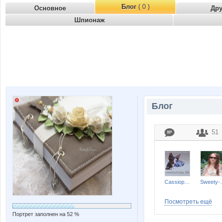
Блог
( 0 )
Основное
Др
Шпионаж
Блог
51
Cassiopeia_NN
Swee
Посмотреть ещё
Портрет заполнен на 52 %