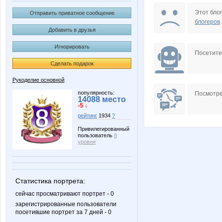
Крошка Мю
Шум
Этот блог
Отправить приватное сообщение
блогеров
.
Добавить в друзья
Игнорировать
Посетит
Сделать подарок
Рукоделие основной
популярность:
Посмотре
14088 место
-5 ↓
рейтинг
1934
?
Привилегированный
пользователь
8
уровня
Статистика портрета:
сейчас просматривают портрет - 0
зарегистрированные пользователи
посетившие портрет за 7 дней - 0